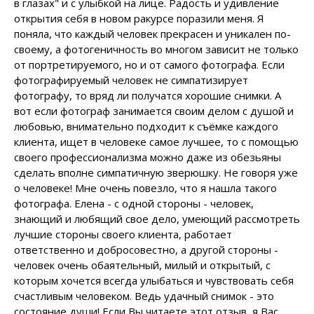
в глазах" и с улыбкой на лице. Радость и удивление
открытия себя в новом ракурсе поразили меня. Я
поняла, что каждый человек прекрасен и уникален по-
своему, а фотогеничность во многом зависит не только
от портретируемого, но и от самого фотографа. Если
фотографируемый человек не симпатизирует
фотографу, то вряд ли получатся хорошие снимки. А
вот если фотограф занимается своим делом с душой и
любовью, внимательно подходит к съёмке каждого
клиента, ищет в человеке самое лучшее, то с помощью
своего профессионализма можно даже из обезьяны
сделать вполне симпатичную зверюшку. Не говоря уже
о человеке! Мне очень повезло, что я нашла такого
фотографа. Елена - с одной стороны - человек,
знающий и любящий свое дело, умеющий рассмотреть
лучшие стороны своего клиента, работает
ответственно и добросовестно, а другой стороны -
человек очень обаятельный, милый и открытый, с
которым хочется всегда улыбаться и чувствовать себя
счастливым человеком. Ведь удачный снимок - это
состояние души! Если Вы читаете этот отзыв, я Вас