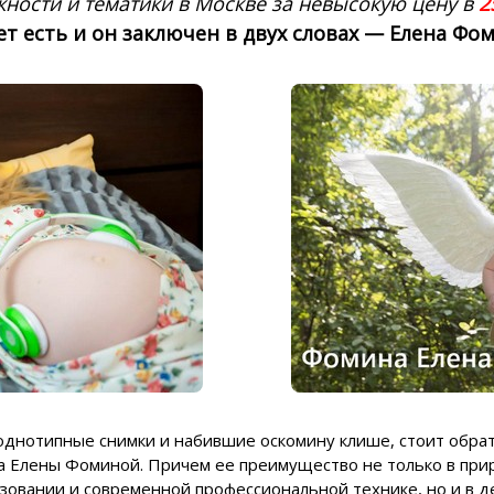
ности и тематики в Москве за невысокую цену в
2
т есть и он заключен в двух словах — Елена Фо
а однотипные снимки и набившие оскомину клише, стоит обр
а Елены Фоминой. Причем ее преимущество не только в при
зовании и современной профессиональной технике, но и в 