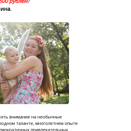
500 рублей
?
мина.
атить внимание на необычные
родном таланте, многолетнем опыте
демократичных привлекательных